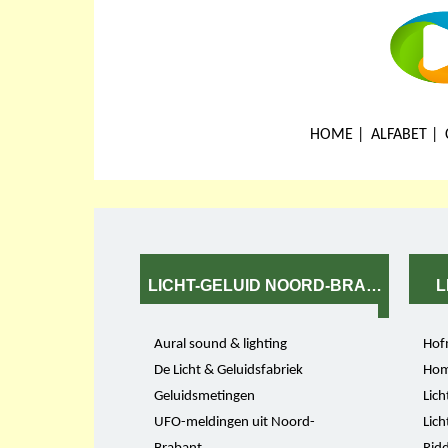
HOME
ALFABET
LICHT-GELUID NOORD-BRABANT
L
Aural sound & lighting
Hof
De Licht & Geluidsfabriek
Hom
Geluidsmetingen
Lich
UFO-meldingen uit Noord-
Lich