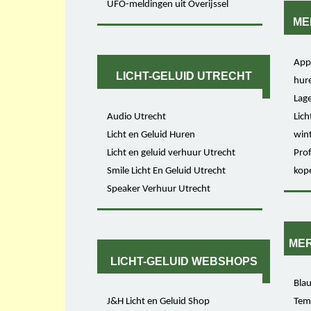
UFO-meldingen uit Overijssel
ME
Appa
LICHT-GELUID UTRECHT
hur
Lage
Audio Utrecht
Lich
Licht en Geluid Huren
win
Licht en geluid verhuur Utrecht
Prof
Smile Licht En Geluid Utrecht
kop
Speaker Verhuur Utrecht
MER
LICHT-GELUID WEBSHOPS
Blau
J&H Licht en Geluid Shop
Tem