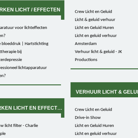
RKEN LICHT / EFFECTEN
Crew Licht en Geluid
Licht & geluid verhuur
ratuur voor lichteffecten
Licht en Geluid Huren
en?
Licht en geluid verhuur
 bloeddruk | Hartstichting
Amsterdam
ttherapie bij
Verhuur licht & geluid - JK
terdepressie
Productions
essioneel lichtapparatuur
en?
VERHUUR LICHT & GELU
KEN LICHT EN EFFECTEN
Crew Licht en Geluid
Drive-in Show
w licht filter - Charlie
Licht en Geluid Huren
ple
Licht en geluid verhuur