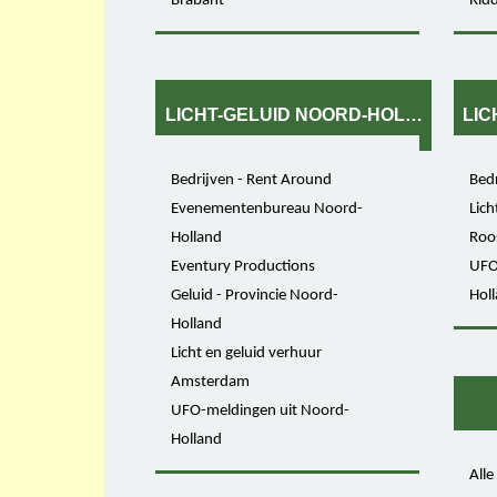
Brabant
Rid
LICHT-GELUID NOORD-HOLLAND
LIC
Bedrijven - Rent Around
Bedr
Evenementenbureau Noord-
Lich
Holland
Roo
Eventury Productions
UFO
Geluid - Provincie Noord-
Hol
Holland
Licht en geluid verhuur
Amsterdam
UFO-meldingen uit Noord-
Holland
Alle