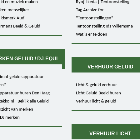
uid en muziek maken
Ryoji Ikeda | Tentoonstelling
ken menselijker
Tag Archive for
uidsmerk Audi
"Tentoonstellingen"
ermans Beeld & Geluid
Tentoonstelling Ids Willemsma
Wat is er te doen
KEN GELUID / DJ-EQUIPMENT
VERHUUR GELUID
io of geluidsapparatuur
en?
Licht & geluid verhuur
apparatuur huren Den Haag
Licht Geluid Beeld huren
kko.nl - Bekijk alle Geluid
Verhuur licht & geluid
rzicht van merken
 DJ merken
VERHUUR LICHT