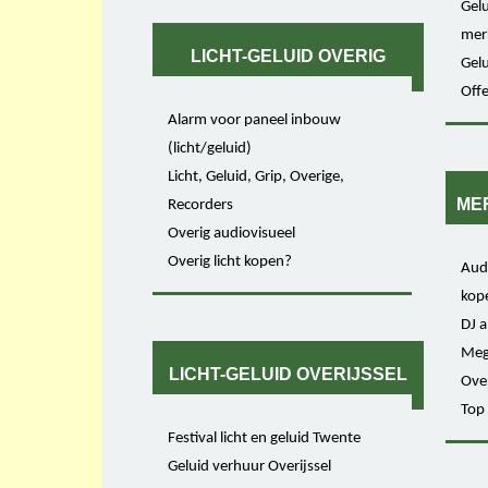
Gel
mer
LICHT-GELUID OVERIG
Gel
Off
Alarm voor paneel inbouw
(licht/geluid)
Licht, Geluid, Grip, Overige,
MER
Recorders
Overig audiovisueel
Overig licht kopen?
Aud
kop
DJ 
Mege
LICHT-GELUID OVERIJSSEL
Ove
Top
Festival licht en geluid Twente
Geluid verhuur Overijssel