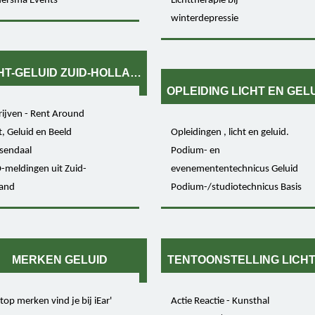
dersma Events
Lichttherapie bij
winterdepressie
HT-GELUID ZUID-HOLLAND
OPLEIDING LICHT EN GEL
ijven - Rent Around
t, Geluid en Beeld
Opleidingen , licht en geluid.
sendaal
Podium- en
-meldingen uit Zuid-
evenemententechnicus Geluid
land
Podium-/studiotechnicus Basis
MERKEN GELUID
TENTOONSTELLING LICHT
 top merken vind je bij iEar'
Actie Reactie - Kunsthal